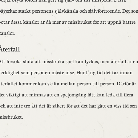
påverkar starkt personens självkänsla och självförtroende. Det so
botar dessa känslor är då mer av missbruket för att uppnå bättre
känslor.
Återfall
Att försöka sluta att missbruka spel kan lyckas, men återfall är e
verklighet som personen måste inse. Hur lång tid det tar innan
återfallet kommer kan skifta mellan person till person. Därför är
det viktigt att minnas att en spelomgång lätt kan leda till flera
och att inte tro att det är säkert för att det har gått en viss tid sen
missbruket.