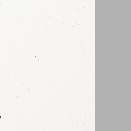
t
r
m