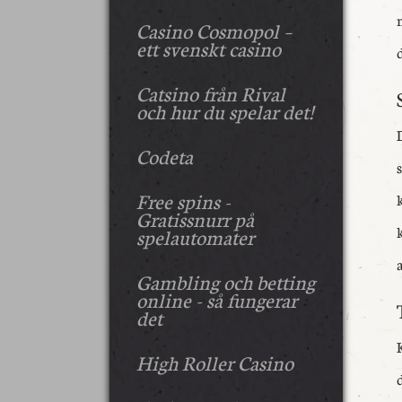
Casino Cosmopol –
ett svenskt casino
Catsino från Rival
och hur du spelar det!
Codeta
Free spins -
Gratissnurr på
spelautomater
Gambling och betting
online - så fungerar
det
High Roller Casino