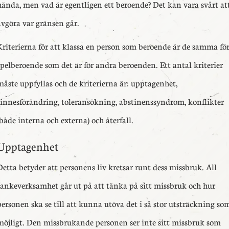
hända, men vad är egentligen ett beroende? Det kan vara svårt at
avgöra var gränsen går.
Kriterierna för att klassa en person som beroende är de samma fö
spelberoende som det är för andra beroenden. Ett antal kriterier
måste uppfyllas och de kriterierna är: upptagenhet,
sinnesförändring, toleransökning, abstinenssyndrom, konflikter
(både interna och externa) och återfall.
Upptagenhet
Detta betyder att personens liv kretsar runt dess missbruk. All
tankeverksamhet går ut på att tänka på sitt missbruk och hur
personen ska se till att kunna utöva det i så stor utsträckning so
möjligt. Den missbrukande personen ser inte sitt missbruk som