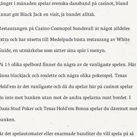
gånger i månaden spelar svenska dansband på casinot, bland
annat gör Black Jack en visit, ja bandet alltså.
Restaurangen på Casino Cosmopol Sundsvall är något alldeles
extra och har utsetts till Medelpads bästa restaurang av White
Guide, en utmärkelse som sätter sina spår i menyn.
På 15 olika spelbord finner du några av de vanligaste spelen. Här
finns blackjack och roulette och några olika pokerspel. Texas
Hold'em är det vanligaste och då du spelar här på casinot spelar
du inte mot banken utan mot de andra spelarna runt bordet. I
Oasis Stud Poker och Texas Hold'em Bonus spelar du däremot mo
banken.
Är det spelautomater eller enarmade banditer du vill spela på så