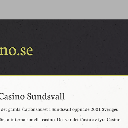
no.se
Casino Sundsvall
I det gamla stationshuset i Sundsvall öppnade 2001 Sveriges
första internationella casino. Det var det första av fyra Casino