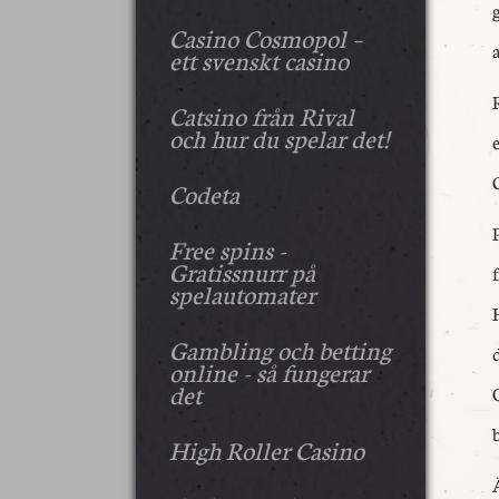
Casino Cosmopol –
ett svenskt casino
Catsino från Rival
och hur du spelar det!
Codeta
Free spins -
Gratissnurr på
spelautomater
Gambling och betting
online - så fungerar
det
High Roller Casino