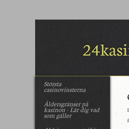
24kasi
Största
casinovinsterna
Åldersgränser på
kasinon - Lär dig vad
som gäller