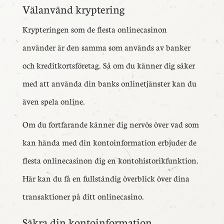
Välanvänd kryptering
Krypteringen som de flesta onlinecasinon
använder är den samma som används av banker
och kreditkortsföretag. Så om du känner dig säker
med att använda din banks onlinetjänster kan du
även spela online.
Om du fortfarande känner dig nervös över vad som
kan hända med din kontoinformation erbjuder de
flesta onlinecasinon dig en kontohistorikfunktion.
Här kan du få en fullständig överblick över dina
transaktioner på ditt onlinecasino.
Säkra din kontoinformation