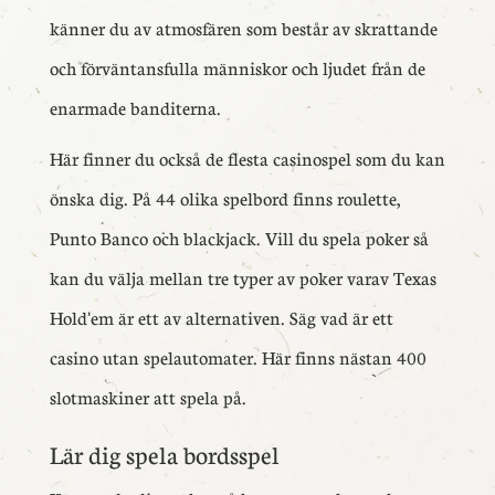
känner du av atmosfären som består av skrattande
och förväntansfulla människor och ljudet från de
enarmade banditerna.
Här finner du också de flesta casinospel som du kan
önska dig. På 44 olika spelbord finns roulette,
Punto Banco och blackjack. Vill du spela poker så
kan du välja mellan tre typer av poker varav Texas
Hold'em är ett av alternativen. Säg vad är ett
casino utan spelautomater. Här finns nästan 400
slotmaskiner att spela på.
Lär dig spela bordsspel