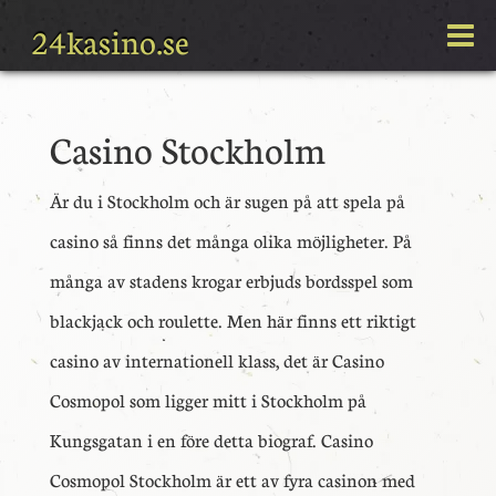
24kasino.se
Casino Stockholm
Är du i Stockholm och är sugen på att spela på
casino så finns det många olika möjligheter. På
många av stadens krogar erbjuds bordsspel som
blackjack och roulette. Men här finns ett riktigt
casino av internationell klass, det är Casino
Cosmopol som ligger mitt i Stockholm på
Kungsgatan i en före detta biograf. Casino
Cosmopol Stockholm är ett av fyra casinon med